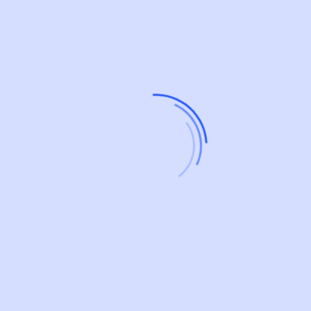
Contacto
ventas@jlsoftsoluciones.com.pe
+51 1 528-6439
+51 948 524 702
Jr. Rio Chicama 5662 Urb. Villa del norte – Los Olivos.
Lima - Perú.