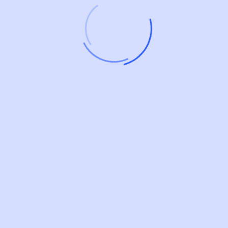
Tag Clouds
Contacto
ventas@jlsoftsoluciones.com.pe
+51 1 528-6439